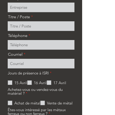
Titre / Poste
Téléphone
Courriel
O
Jours de présence à ISRI
*
b
l
15 Avril
16 Avril
17 Avril
i
g
Achetez-vous ou vendez-vous du
a
O
matériel ?
*
t
b
o
l
Achat de métal
Vente de métal
i
i
r
g
Êtes-vous intéressé par les métaux
e
a
O
ferreux ou non ferreux ?
*