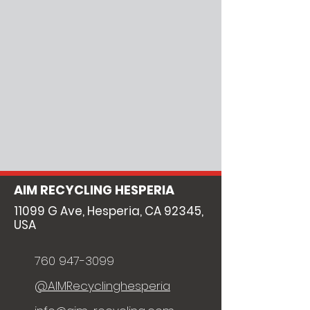
AIM RECYCLING HESPERIA
11099 G Ave, Hesperia, CA 92345,
USA
760 947-3099
@AIMRecyclinghesperia