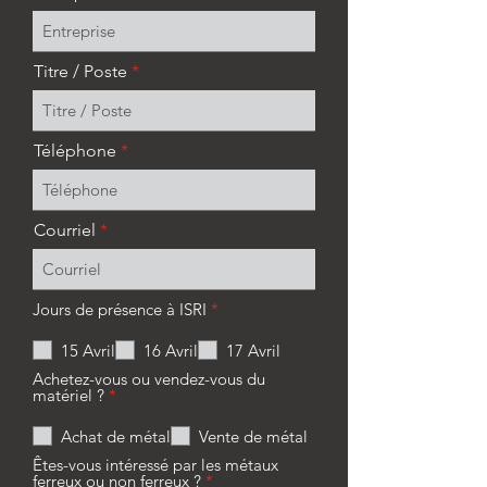
Titre / Poste
Téléphone
Courriel
O
Jours de présence à ISRI
*
b
l
15 Avril
16 Avril
17 Avril
i
g
Achetez-vous ou vendez-vous du
a
O
matériel ?
*
t
b
o
l
Achat de métal
Vente de métal
i
i
r
g
Êtes-vous intéressé par les métaux
e
a
O
ferreux ou non ferreux ?
*