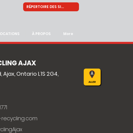
LOCATIONS
À PROPOS
More
CLING AJAX
 Ajax, Ontario L1S 2G4,
ALLER
771
-recycling.com
lingAjax