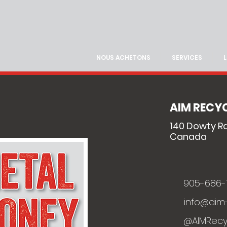
NOUS ACHETONS
SERVICES
AIM RECY
140 Dowty Rd,
Canada
905-686-1
info@aim
@AIMRecyc