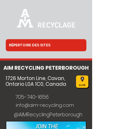
AIM RECYCLING PETERBOROUGH
1726 Morton Line, Cavan,
Ontario L0A 1C0, Canada
ALLER
705-740-1656
info@aim-recycling.com
@AIMRecyclingPeterborough