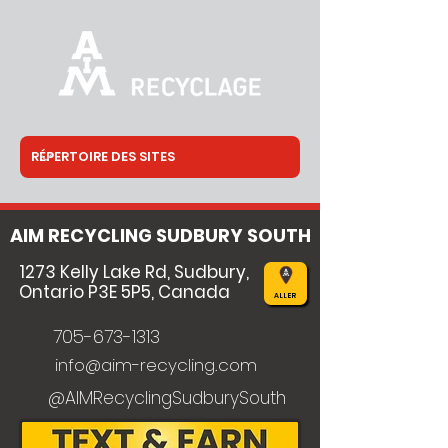
AIM RECYCLING SUDBURY SOUTH
1273 Kelly Lake Rd, Sudbury,
Ontario P3E 5P5, Canada
ALLER
705-673-1313
info@aim-recycling.com
@AIMRecyclingSudburySouth