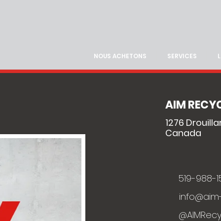
NOUS ACHETONS
SERVICES
AIM RECY
1276 Drouilla
Canada
519-988-1
info@aim
@AIMRecy