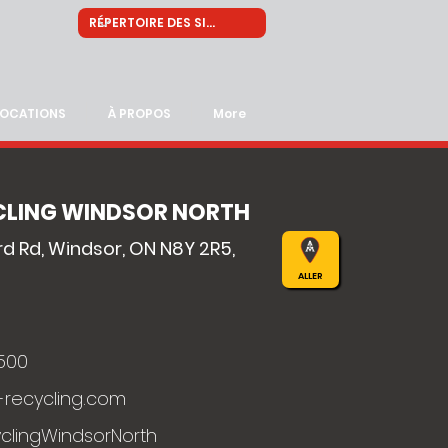
LOCATIONS
À PROPOS
More
CLING WINDSOR NORTH
rd Rd, Windsor, ON N8Y 2R5,
ALLER
500
-recycling.com
clingWindsorNorth